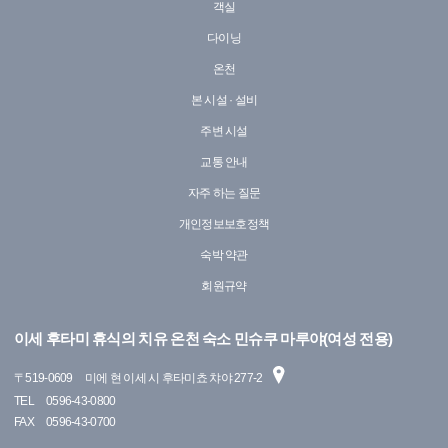
객실
다이닝
온천
본 시설 · 설비
주변 시설
교통 안내
자주 하는 질문
개인정보보호정책
숙박 약관
회원규약
이세 후타미 휴식의 치유 온천 숙소 민슈쿠 마루야(여성 전용)
〒
519-0609
미에 현 이세 시 후타미쵸 챠야 277-2
TEL
0596-43-0800
FAX
0596-43-0700